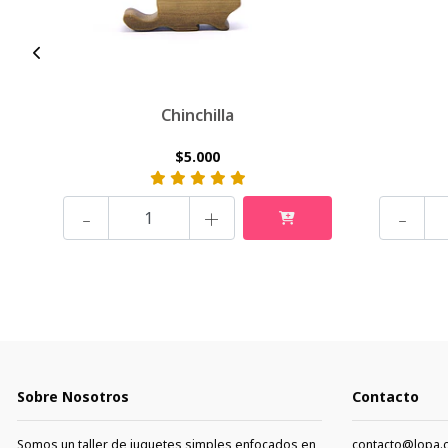
Chinchilla
$5.000
-
+
-
Sobre Nosotros
Contacto
Somos un taller de juguetes simples enfocados en
contacto@lopa.c