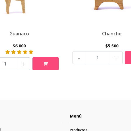
Guanaco
Chancho
$6.000
$5.500
-
+
+
Menú
l
Productos